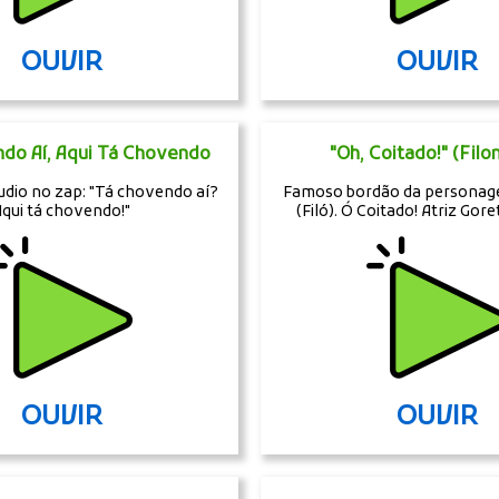
OUVIR
OUVIR
do Aí, Aqui Tá Chovendo
"Oh, Coitado!" (Fil
dio no zap: "Tá chovendo aí?
Famoso bordão da personag
Aqui tá chovendo!"
(Filó). Ó Coitado! Atriz Gore
OUVIR
OUVIR