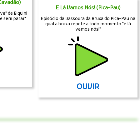
 Cavadão)
E Lá Vamos Nós! (Pica-Pau)
a" de Biquini
e sem parar"
Episódio da Vassoura da Bruxa do Pica-Pau na
qual a bruxa repete a todo momento "e lá
vamos nós!"
OUVIR