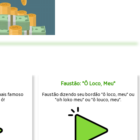
Faustão: "Ô Loco, Meu"
mais famoso
Faustão dizendo seu bordão "ô loco, meu" ou
 ó!
"oh loko meu" ou "ô louco, meu".