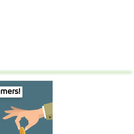
omers!