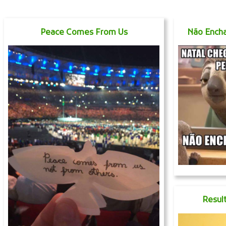
Peace Comes From Us
Não Encha
Resul