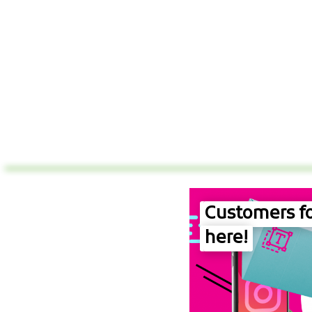
Customers fo
here!