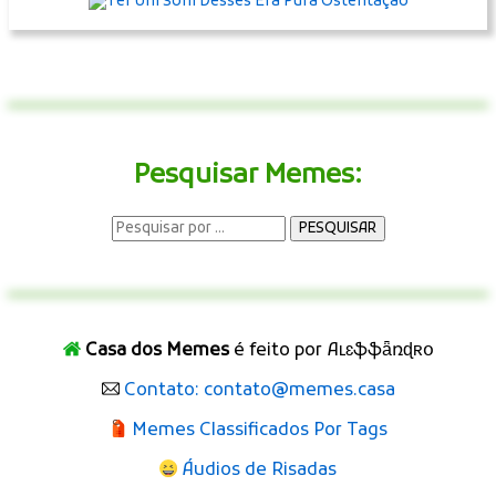
Pesquisar Memes:
Casa dos Memes
é feito por Aʟɛֆֆǟռɖʀօ
Contato: contato@memes.casa
Memes Classificados Por Tags
Áudios de Risadas