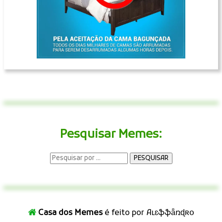
Pesquisar Memes:
Casa dos Memes
é feito por Aʟɛֆֆǟռɖʀօ