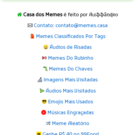
Casa dos Memes
é feito por Aʟɛֆֆǟռɖʀօ
Contato: contato@memes.casa
Memes Classificados Por Tags
Áudios de Risadas
Memes Do Rubinho
Memes Do Chaves
Imagens Mais Visitadas
Áudios Mais Visitados
Emojis Mais Usados
Músicas Engraçadas
Meme Aleatório
Ganhe R$ 40 no 99Food