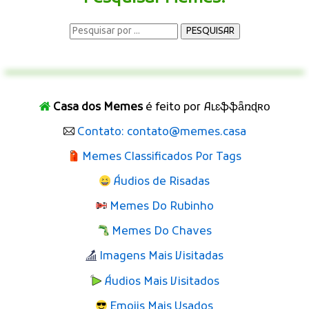
Casa dos Memes
é feito por Aʟɛֆֆǟռɖʀօ
Contato: contato@memes.casa
Memes Classificados Por Tags
Áudios de Risadas
Memes Do Rubinho
Memes Do Chaves
Imagens Mais Visitadas
Áudios Mais Visitados
Emojis Mais Usados