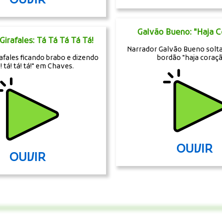
OUVIR
Galvão Bueno: "Haja C
Girafales: Tá Tá Tá Tá Tá!
Narrador Galvão Bueno solt
afales ficando brabo e dizendo
bordão "haja coraçã
á! tá! tá! tá!" em Chaves.
OUVIR
OUVIR