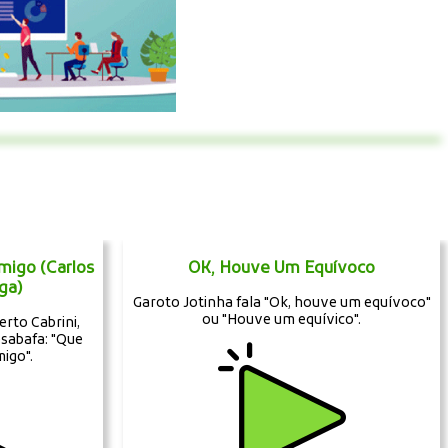
igo (Carlos
OK, Houve Um Equívoco
ga)
Garoto Jotinha fala "Ok, houve um equívoco"
ou "Houve um equívico".
rto Cabrini,
sabafa: "Que
igo".