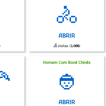
🚴
ABRIR
)
Visitas: (
1.068
)
Homem Com Boné Chinês
🦰
👲
ABRIR