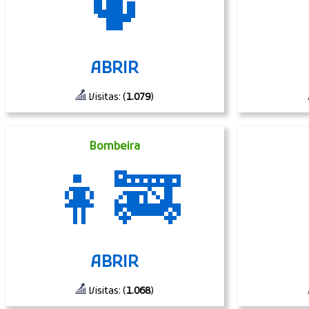
🌵
ABRIR
Visitas: (
1.079
)
Bombeira
👩‍🚒
ABRIR
Visitas: (
1.068
)