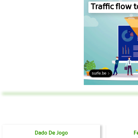
Traffic flow 
surfe.be
Dado De Jogo
F