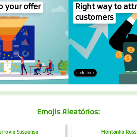
to your offer
Right way to att
customers
surfe.be
Emojis Aleatórios:
errovia Suspensa
Montanha Russ