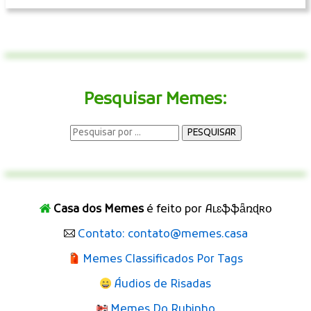
Pesquisar Memes:
Casa dos Memes
é feito por Aʟɛֆֆǟռɖʀօ
Contato: contato@memes.casa
Memes Classificados Por Tags
Áudios de Risadas
Memes Do Rubinho