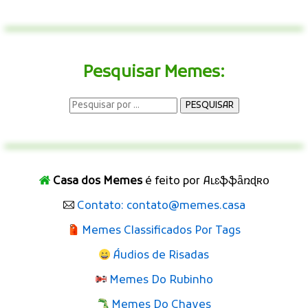
Pesquisar Memes:
Casa dos Memes
é feito por Aʟɛֆֆǟռɖʀօ
Contato: contato@memes.casa
Memes Classificados Por Tags
Áudios de Risadas
Memes Do Rubinho
Memes Do Chaves