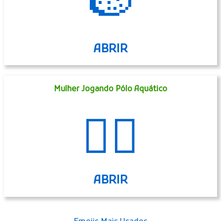
🍉
ABRIR
Mulher Jogando Pólo Aquático
🤽‍♀️
ABRIR