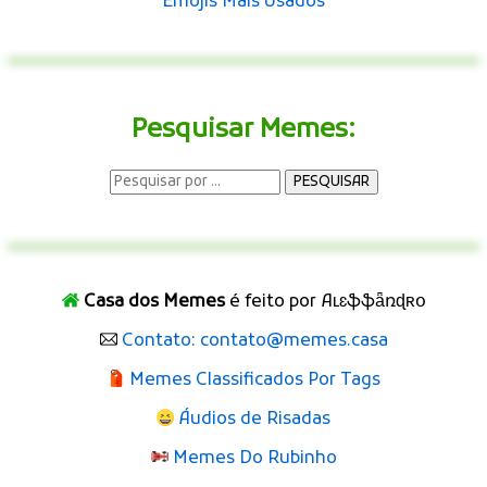
Emojis Mais Usados
Pesquisar Memes:
Casa dos Memes
é feito por Aʟɛֆֆǟռɖʀօ
Contato: contato@memes.casa
Memes Classificados Por Tags
Áudios de Risadas
Memes Do Rubinho