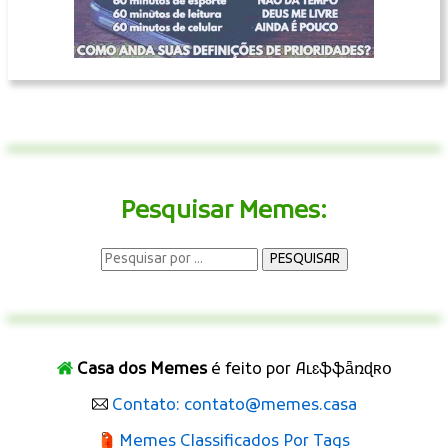
Pesquisar Memes:
Casa dos Memes
é feito por Aʟɛֆֆǟռɖʀօ
Contato: contato@memes.casa
Memes Classificados Por Tags