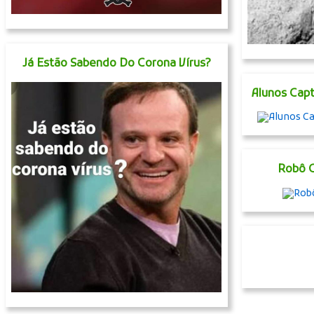
Já Estão Sabendo Do Corona Vírus?
Alunos Cap
Robô C