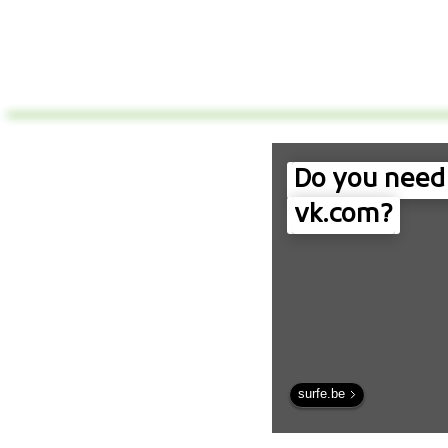
Do you need 
vk.com?
surfe.be