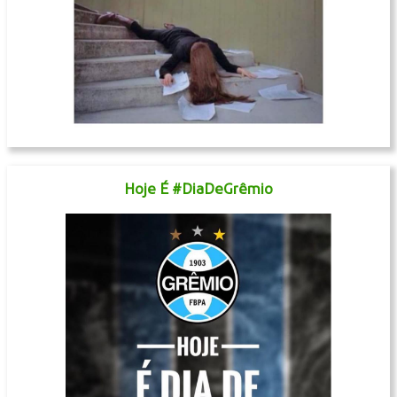
Hoje É #DiaDeGrêmio