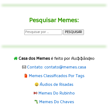
Pesquisar Memes:
Casa dos Memes
é feito por Aʟɛֆֆǟռɖʀօ
Contato: contato@memes.casa
Memes Classificados Por Tags
Áudios de Risadas
Memes Do Rubinho
Memes Do Chaves