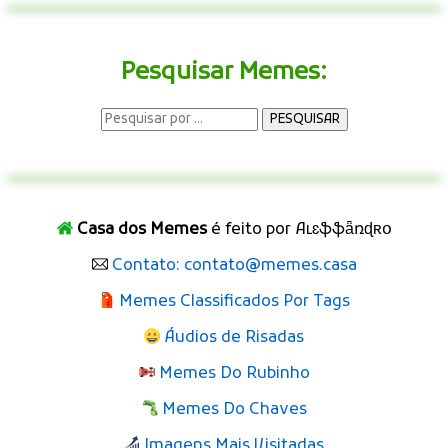
Pesquisar Memes:
Casa dos Memes
é feito por Aʟɛֆֆǟռɖʀօ
Contato: contato@memes.casa
Memes Classificados Por Tags
Áudios de Risadas
Memes Do Rubinho
Memes Do Chaves
Imagens Mais Visitadas