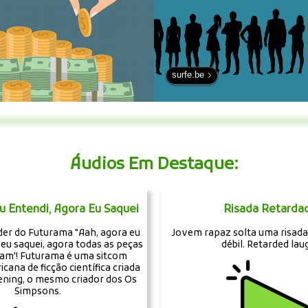
surfe.be
Áudios Em Destaque:
u Entendi, Agora Eu Saquei
Risada Retarda
er do Futurama "Aah, agora eu
Jovem rapaz solta uma risada
 eu saquei, agora todas as peças
débil. Retarded lau
ram'! Futurama é uma sitcom
ana de ficção científica criada
ening, o mesmo criador dos Os
Simpsons.