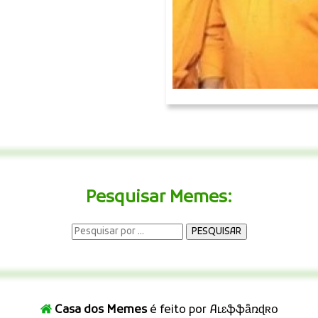
Pesquisar Memes:
Casa dos Memes
é feito por Aʟɛֆֆǟռɖʀօ