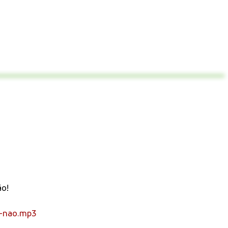
ão!
s-nao.mp3