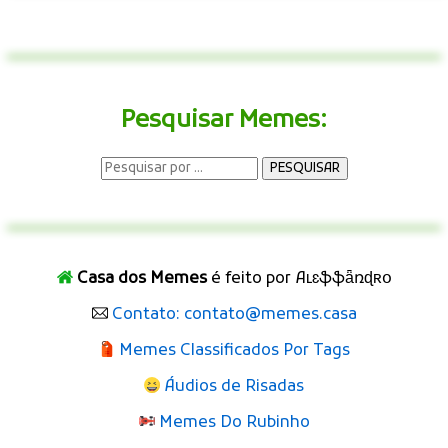
Pesquisar Memes:
Casa dos Memes
é feito por Aʟɛֆֆǟռɖʀօ
Contato: contato@memes.casa
Memes Classificados Por Tags
Áudios de Risadas
Memes Do Rubinho