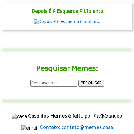
Depois É A Esquerda A Violenta
Pesquisar Memes:
Casa dos Memes
é feito por Aʟɛֆֆǟռɖʀօ
Contato: contato@memes.casa