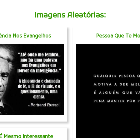
Imagens Aleatórias:
gência Nos Evangelhos
Pessoa Que Te Mo
 É Mesmo Interessante