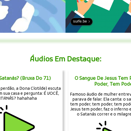
surfe.be
Áudios Em Destaque:
 Satanás? (Bruxa Do 71)
O Sangue De Jesus Tem 
Poder, Tem Pode
(perdão, a Dona Clotilde) escuta
 sua casa e pergunta: É VOCÊ,
Famoso áudio de mulher entrev
ATANÁS? hahahaha
parava de falar. Ela canta: o s
tem poder, tem poder, tem pod
Jesus tem poder, faz o inferno 
o Satanás correr e o milagr