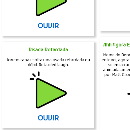
OUVIR
Ahh Agora E
Risada Retardada
Meme do Bend
Jovem rapaz solta uma risada retardada ou
entendi, agora
débil. Retarded laugh.
se encaixa
animada americ
por Matt Gro
OUVIR