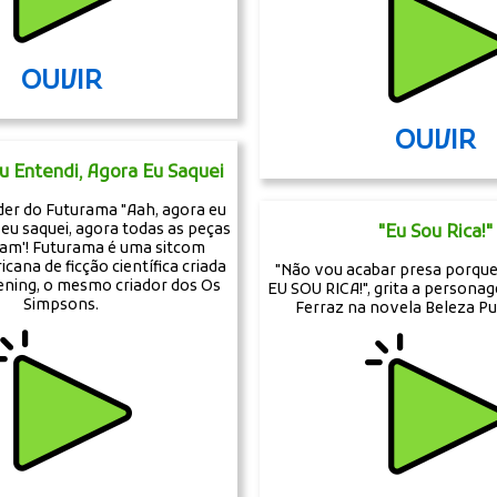
OUVIR
OUVIR
u Entendi, Agora Eu Saquei
er do Futurama "Aah, agora eu
 eu saquei, agora todas as peças
"Eu Sou Rica!"
ram'! Futurama é uma sitcom
ana de ficção científica criada
"Não vou acabar presa porque
ening, o mesmo criador dos Os
EU SOU RICA!", grita a persona
Simpsons.
Ferraz na novela Beleza Pu