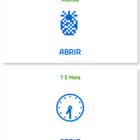
Abacaxi
🍍
ABRIR
7 E Meia
🕢