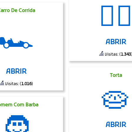
👨‍⚕
arro De Corrida
🏎
ABRIR
Visitas: (
1.343
ABRIR
Torta
Visitas: (
1.016
)
🥧
omem Com Barba
🧔
ABRIR