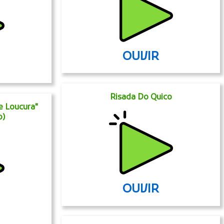
OUVIR
Risada Do Quico
e Loucura"
o)
OUVIR