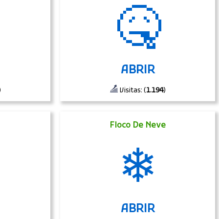
️
🤒
ABRIR
)
Visitas: (
1.194
)
Floco De Neve
❄
ABRIR