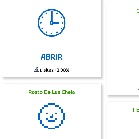
🕒
C
ABRIR
Visitas: (
1.008
)
Rosto De Lua Cheia
🌝
H