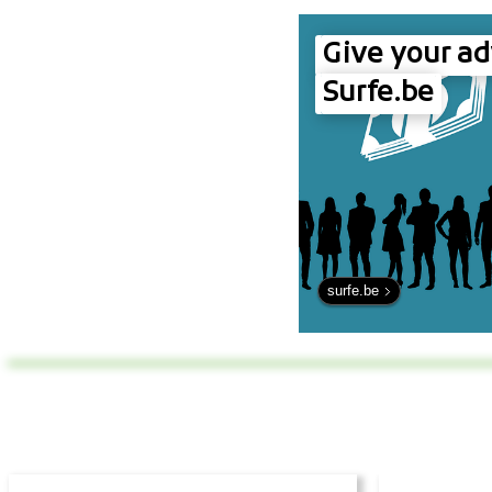
Give your ad
Surfe.be
surfe.be