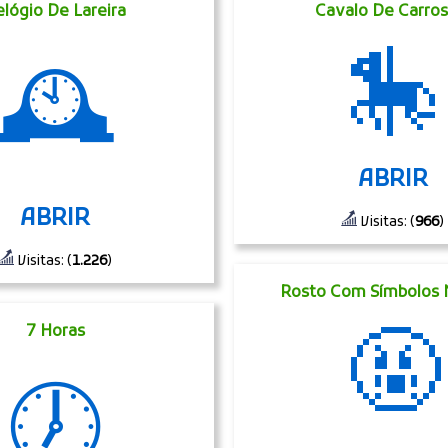
elógio De Lareira
Cavalo De Carros
🎠
🕰
ABRIR
ABRIR
Visitas: (
966
)
Visitas: (
1.226
)
Rosto Com Símbolos 
🤬
7 Horas
🕖