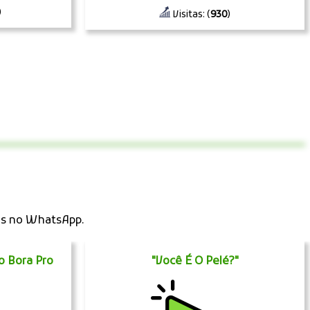
)
Visitas: (
930
)
os no WhatsApp.
 Bora Pro
"Você É O Pelé?"