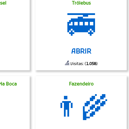
sel
Trólebus
🚎
ABRIR
Visitas: (
1.058
)
Na Boca
Fazendeiro
👨‍🌾