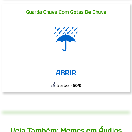
Guarda Chuva Com Gotas De Chuva
☔
ABRIR
Visitas: (
964
)
Veja Também: Memes em Áudios