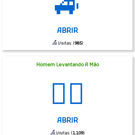
🚙
ABRIR
Visitas: (
985
)
Homem Levantando A Mão
🙋‍♂️
ABRIR
Visitas: (
1.109
)