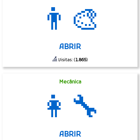
👨‍🎨
ABRIR
Visitas: (
1.865
)
Mecânica
👩‍🔧
ABRIR