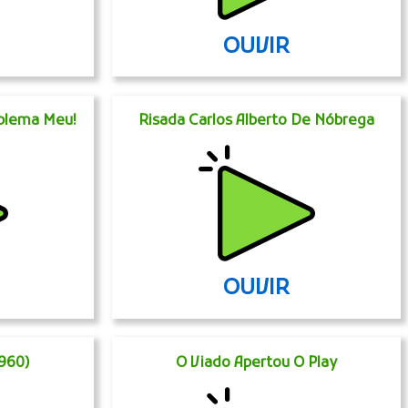
OUVIR
oblema Meu!
Risada Carlos Alberto De Nóbrega
OUVIR
1960)
O Viado Apertou O Play