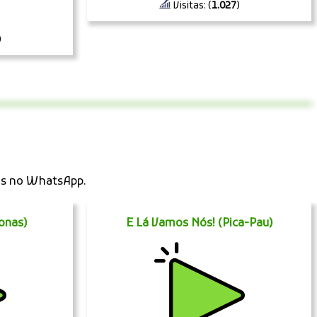
Visitas: (
1.027
)
)
os no WhatsApp.
onas)
E Lá Vamos Nós! (Pica-Pau)