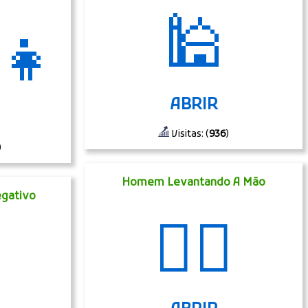
🕌
‍👧
ABRIR
Visitas: (
936
)
)
Homem Levantando A Mão
egativo
🙋‍♂️