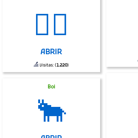
🧚‍♂️
ABRIR
Visitas: (
1.220
)
Boi
🐂