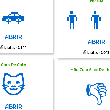
Menina
🚗
👨‍👨
ABRIR
ABRIR
Visitas: (
1.144
)
Visitas: (
1.043
Cara De Gato
Mão Com Sinal De N
🐱
👎
ABRIR