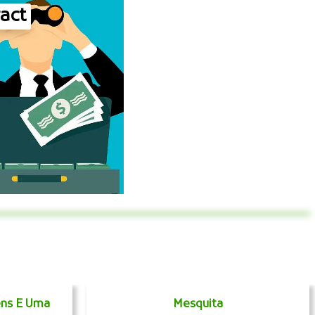
ract
ens E Uma
Mesquita