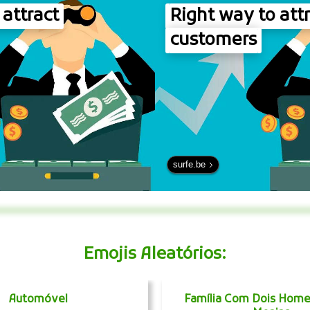
 attract
Right way to att
customers
surfe.be
Emojis Aleatórios:
Automóvel
Família Com Dois Hom