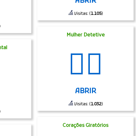
ABRIR
Visitas: (
1.105
)
)
Mulher Detetive
tal
🕵️‍♀️
ABRIR
Visitas: (
1.032
)
)
Corações Giratórios