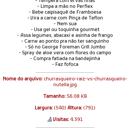
- Tempera com ervas finas
- Limpa a mão no Perflex
- Bebe caipisaquê de Framboesa
- Vira a carne com Pinça de Teflon
- Nem sua
- Usa gel ou toquinha gourmet
- Assa legumes, abacaxi e asinha de frango
- Carne ao ponto pra não ter sanguinho
- Só no George Foreman Grill Jumbo
- Spray de aloe vera com flores do campo
- Compra fatiada na bandejinha
- Faz fofoca
Nome do arquivo:
churrasqueiro-raiz-vs-churrasqueiro-
nutella.jpg
Tamanho:
56.08 KB
Largura:
(540)
Altura:
(791)
Visitas:
4.391