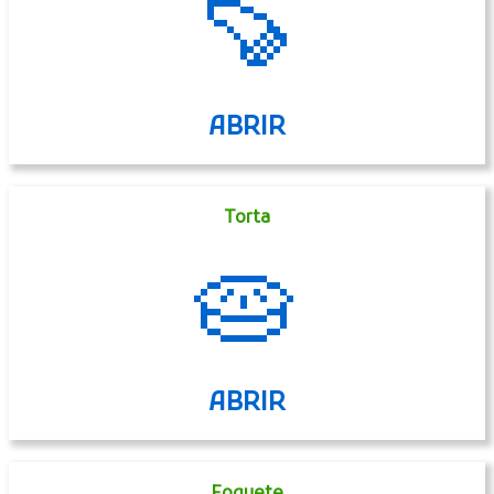
🍠
ABRIR
Torta
🥧
ABRIR
Foguete