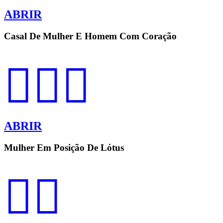
ABRIR
Casal De Mulher E Homem Com Coração
👩‍❤️‍👨
ABRIR
Mulher Em Posição De Lótus
🧘‍♀️