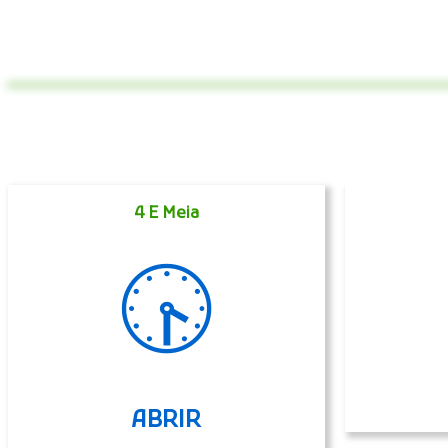
4 E Meia
🕟
ABRIR