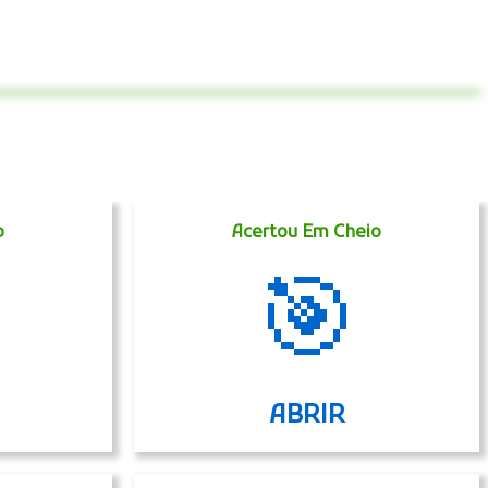
o
Acertou Em Cheio
🎯
ABRIR