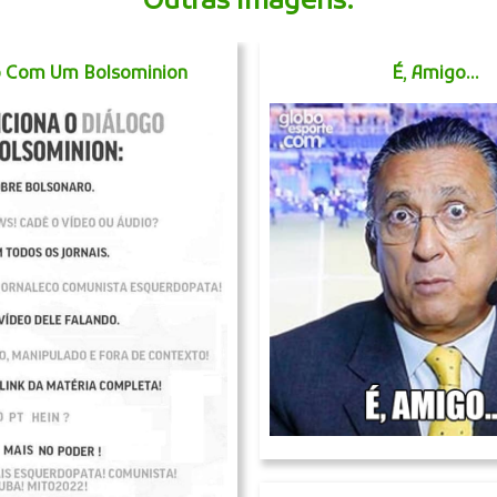
Outras Imagens:
o Com Um Bolsominion
É, Amigo...