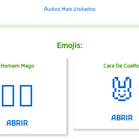
Áudios Mais Visitados
Emojis:
Homem Mago
Cara De Coelh
🐰
🧙‍♂️
ABRIR
ABRIR