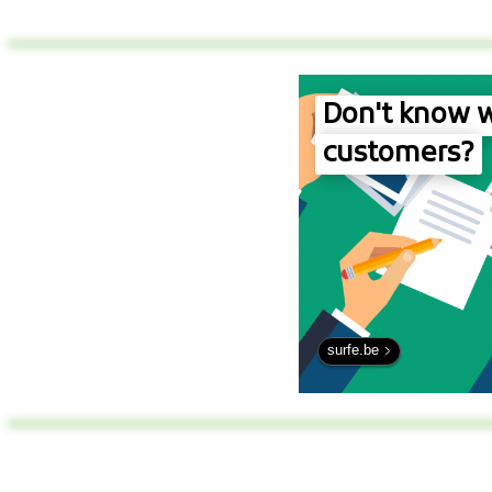
Don't know w
customers?
surfe.be