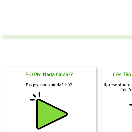
E O Pix, Nada Ainda??
Cês Tão 
E o pix, nada ainda? Hã?
Apresentador e
fala "