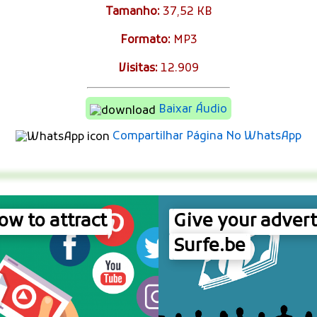
Tamanho:
37,52 KB
Formato:
MP3
Visitas:
12.909
Baixar Áudio
Compartilhar Página No WhatsApp
w to attract
Give your advert
Surfe.be