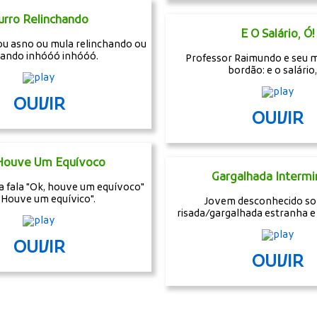
urro Relinchando
E O Salário, Ó!
ou asno ou mula relinchando ou
rando inhóóó inhóóó.
Professor Raimundo e seu 
bordão: e o salário,
OUVIR
OUVIR
Houve Um Equívoco
Gargalhada Intermi
a fala "Ok, houve um equívoco"
"Houve um equívico".
Jovem desconhecido so
risada/gargalhada estranha e
OUVIR
OUVIR