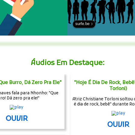
surfe.be
Áudios Em Destaque:
Que Burro, Dá Zero Pra Ele"
"Hoje É Dia De Rock, Bebê"
Torloni)
haves fala para Nhonho: "Que
ro! Dá zero pra ele!"
Atriz Christiane Torloni soltou
é dia de rock, bebê" durante Ro
OUVIR
OUVIR