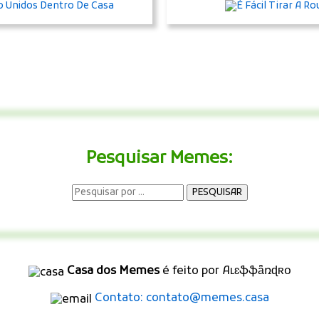
Pesquisar Memes:
Casa dos Memes
é feito por Aʟɛֆֆǟռɖʀօ
Contato: contato@memes.casa