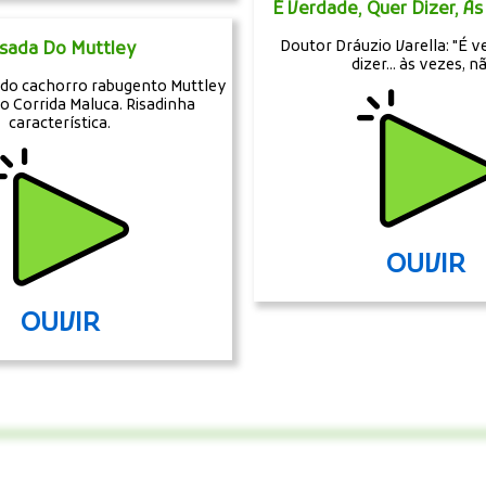
É Verdade, Quer Dizer, Às
Doutor Dráuzio Varella: "É v
isada Do Muttley
dizer... às vezes, n
 do cachorro rabugento Muttley
o Corrida Maluca. Risadinha
característica.
OUVIR
OUVIR