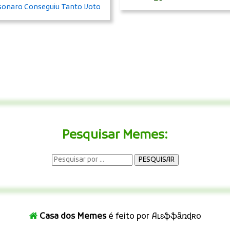
Pesquisar Memes:
Casa dos Memes
é feito por Aʟɛֆֆǟռɖʀօ