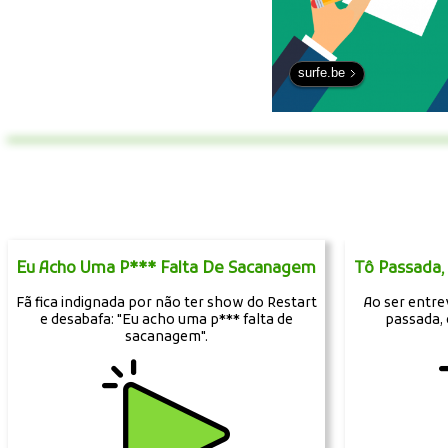
surfe.be
Eu Acho Uma P*** Falta De Sacanagem
Tô Passada,
Fã fica indignada por não ter show do Restart
Ao ser entrev
e desabafa: "Eu acho uma p*** falta de
passada, 
sacanagem".