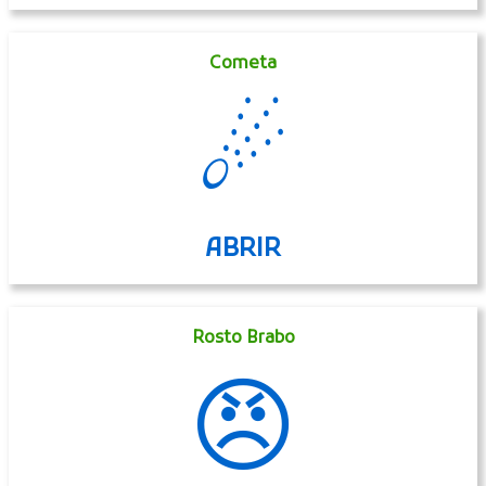
Cometa
☄
ABRIR
Rosto Brabo
😠