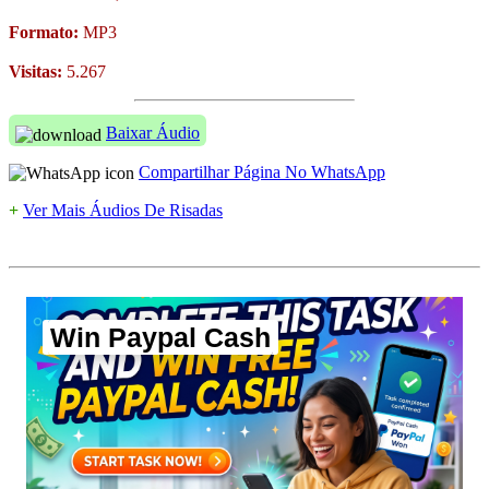
Formato:
MP3
Visitas:
5.267
Baixar Áudio
Compartilhar Página No WhatsApp
+
Ver Mais Áudios De Risadas
Win Paypal Cash