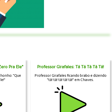
Zero Pra Ele"
Professor Girafales: Tá Tá Tá Tá Tá!
 Nhonho: "Que
Professor Girafales ficando brabo e dizendo
le!"
"tá! tá! tá! tá! tá!" em Chaves.