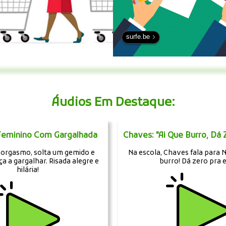
surfe.be
Áudios Em Destaque:
eminino Com Gargalhada
Chaves: "Ai Que Burro, Dá 
 orgasmo, solta um gemido e
Na escola, Chaves fala para
a a gargalhar. Risada alegre e
burro! Dá zero pra e
hilária!