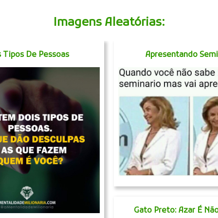
Imagens Aleatórias:
s Tipos De Pessoas
Apresentando Semi
Gato Preto: Azar É Nã