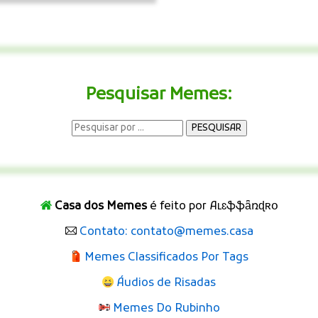
Pesquisar Memes:
Casa dos Memes
é feito por Aʟɛֆֆǟռɖʀօ
Contato: contato@memes.casa
Memes Classificados Por Tags
Áudios de Risadas
Memes Do Rubinho