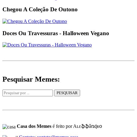
Chegou A Coleção De Outono
Doces Ou Travessuras - Halloween Vegano
Pesquisar Memes:
Casa dos Memes
é feito por Aʟɛֆֆǟռɖʀօ