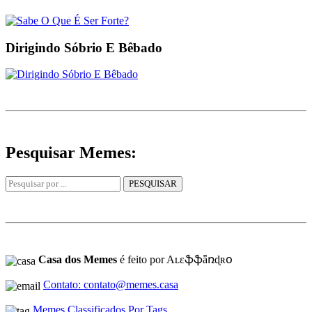
Dirigindo Sóbrio E Bêbado
Pesquisar Memes:
Casa dos Memes
é feito por Aʟɛֆֆǟռɖʀօ
Contato: contato@memes.casa
Memes Classificados Por Tags