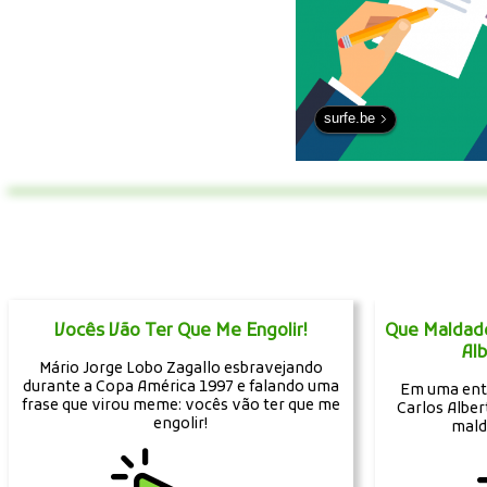
surfe.be
Vocês Vão Ter Que Me Engolir!
Que Maldad
Al
Mário Jorge Lobo Zagallo esbravejando
durante a Copa América 1997 e falando uma
Em uma entr
frase que virou meme: vocês vão ter que me
Carlos Albe
engolir!
mald