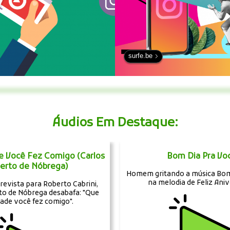
surfe.be
Áudios Em Destaque:
e Você Fez Comigo (Carlos
Bom Dia Pra Vo
berto de Nóbrega)
Homem gritando a música Bom
na melodia de Feliz Aniv
evista para Roberto Cabrini,
rto de Nóbrega desabafa: "Que
ade você fez comigo".