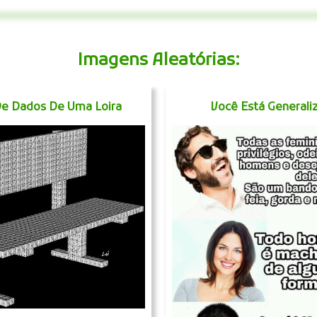
Imagens Aleatórias:
e Dados De Uma Loira
Você Está Generali