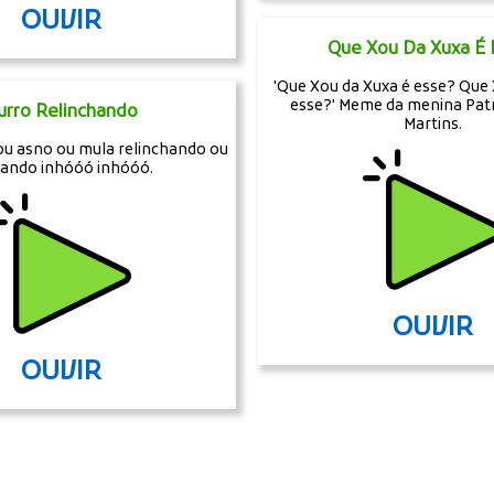
OUVIR
Que Xou Da Xuxa É 
'Que Xou da Xuxa é esse? Que 
esse?' Meme da menina Patr
urro Relinchando
Martins.
ou asno ou mula relinchando ou
rando inhóóó inhóóó.
OUVIR
OUVIR