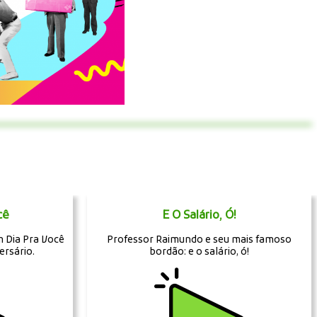
cê
E O Salário, Ó!
 Dia Pra Você
Professor Raimundo e seu mais famoso
ersário.
bordão: e o salário, ó!