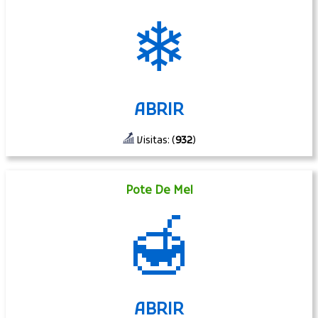
❄
ABRIR
Visitas: (
932
)
Pote De Mel
🍯
ABRIR