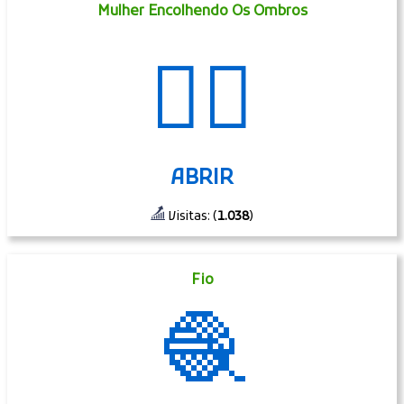
Mulher Encolhendo Os Ombros
🤷‍♀️
ABRIR
Visitas: (
1.038
)
Fio
🧶