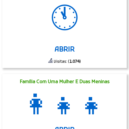
🕚
ABRIR
Visitas: (
1.074
)
Família Com Uma Mulher E Duas Meninas
👩‍👧‍👧