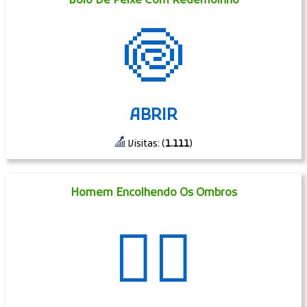
Bolo De Peixe Com Redemoinho
🍥
ABRIR
Visitas: (
1.111
)
Homem Encolhendo Os Ombros
🤷‍♂️