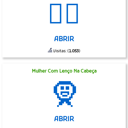
👩‍✈️
ABRIR
Visitas: (
1.053
)
Mulher Com Lenço Na Cabeça
🧕
ABRIR