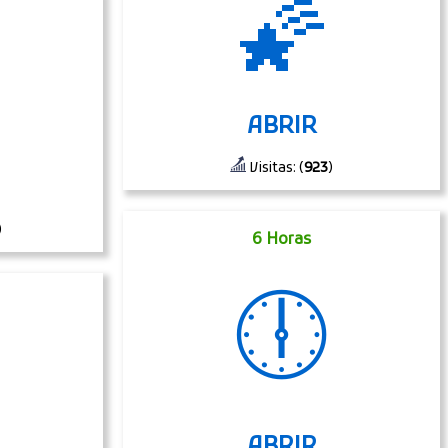
🌠
ABRIR
Visitas: (
923
)
)
6 Horas
🕕
ABRIR