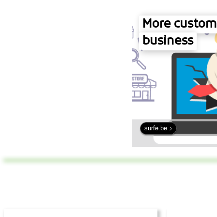
More custome
business
surfe.be