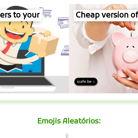
rs to your
Cheap version of
surfe.be
Emojis Aleatórios: