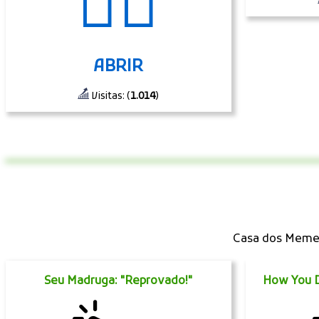
🤦‍♂️
ABRIR
Visitas: (
1.014
)
Casa dos Memes
Seu Madruga: "Reprovado!"
How You D