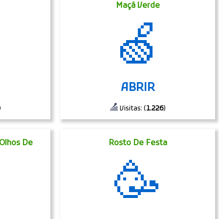
e
Maçã Verde
🍏
ABRIR
)
Visitas: (
1.226
)
Olhos De
Rosto De Festa
🥳