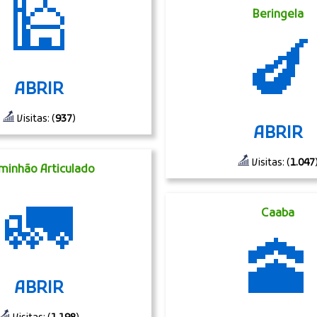
🕌
Beringela
🍆
ABRIR
Visitas: (
937
)
ABRIR
Visitas: (
1.047
minhão Articulado
🚛
Caaba
🕋
ABRIR