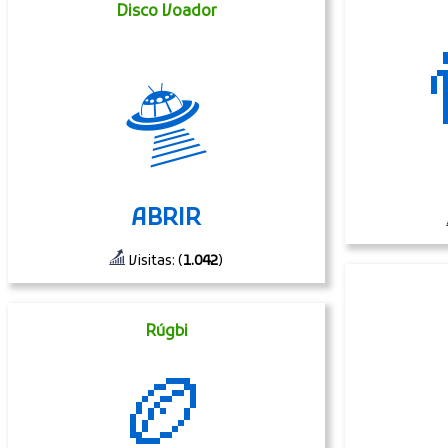
Disco Voador

🛸
ABRIR
Visitas: (
1.042
)
Rúgbi
🏉