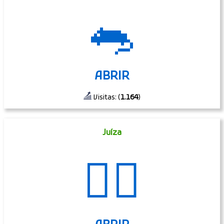
🐀
ABRIR
Visitas: (
1.164
)
Juíza
👩‍⚖️