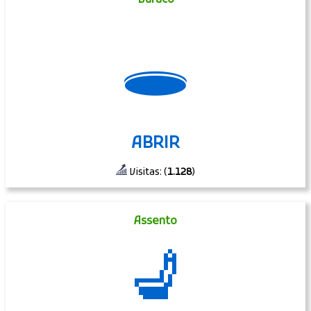
🕳
ABRIR
Visitas: (
1.128
)
Assento
💺