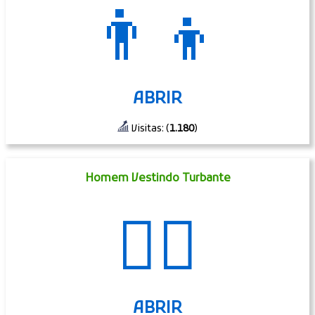
👨‍👦
ABRIR
Visitas: (
1.180
)
Homem Vestindo Turbante
👳‍♂️
ABRIR