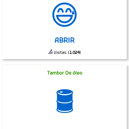
😅
ABRIR
Visitas: (
1.024
)
Tambor De óleo
🛢