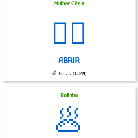
Mulher Gênia
🧞‍♀️
ABRIR
Visitas: (
1.144
)
Bolinho
🥟