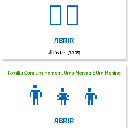
👱‍♀️
ABRIR
Visitas: (
1.145
)
Família Com Um Homem, Uma Menina E Um Menino
👨‍👧‍👦
ABRIR