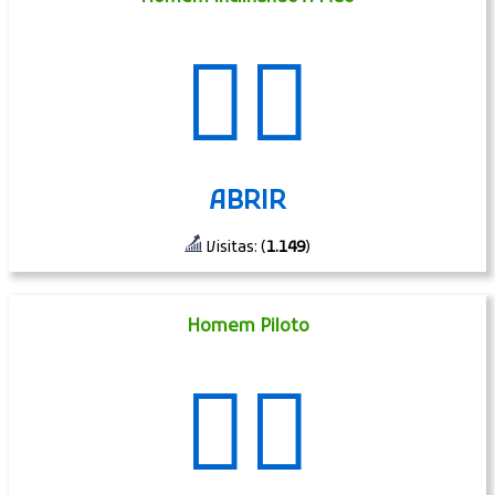
💁‍♂️
ABRIR
Visitas: (
1.149
)
Homem Piloto
👨‍✈️