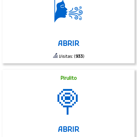
🌬
ABRIR
Visitas: (
933
)
Pirulito
🍭
ABRIR