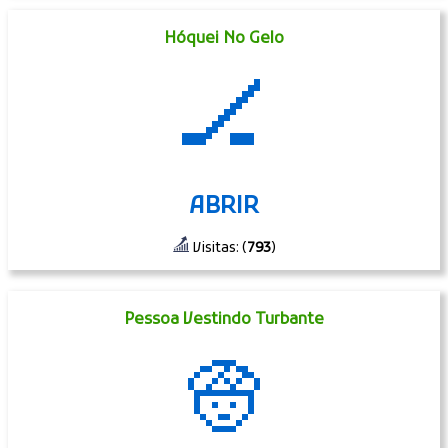
Hóquei No Gelo
🏒
ABRIR
Visitas: (
793
)
Pessoa Vestindo Turbante
👳