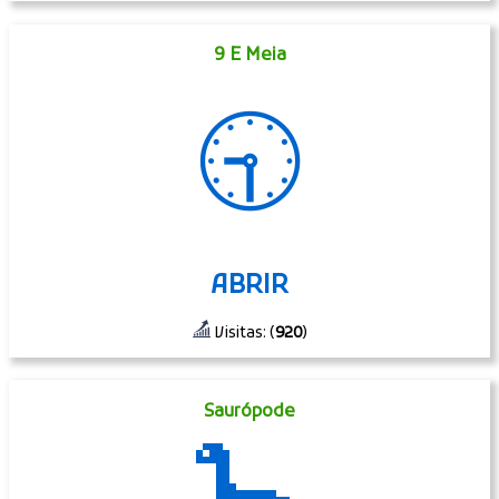
9 E Meia
🕤
ABRIR
Visitas: (
920
)
Saurópode