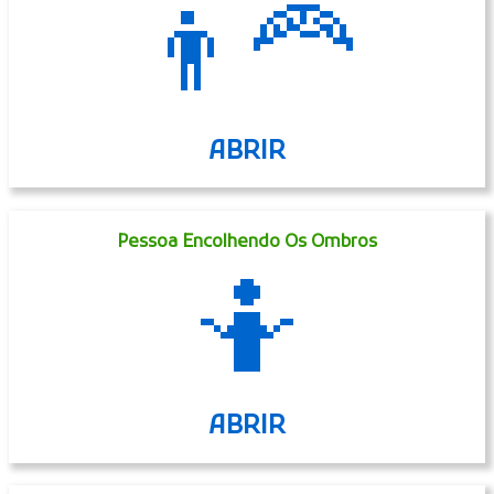
👨‍🦰
ABRIR
Pessoa Encolhendo Os Ombros
🤷
ABRIR