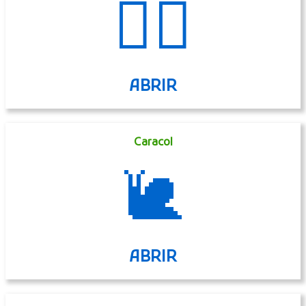
🏄‍♂️
ABRIR
Caracol
🐌
ABRIR