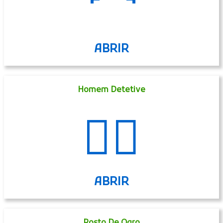
🦰
ABRIR
Homem Detetive
🕵️‍♂️
ABRIR
Rosto De Ogro