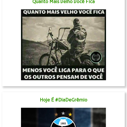
Quanto Mais Velho Você Fica
Hoje É #DiaDeGrêmio