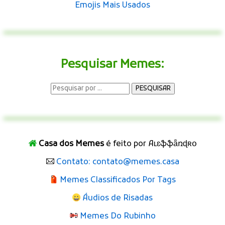
Emojis Mais Usados
Pesquisar Memes:
Casa dos Memes
é feito por Aʟɛֆֆǟռɖʀօ
Contato: contato@memes.casa
Memes Classificados Por Tags
Áudios de Risadas
Memes Do Rubinho