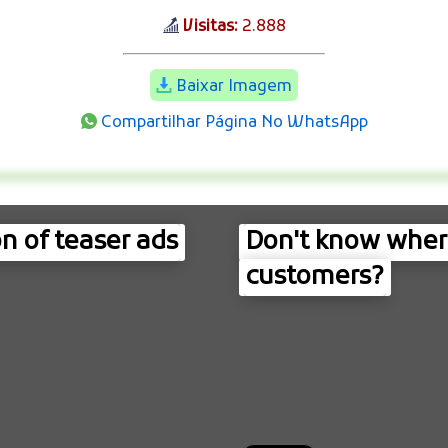
Visitas:
2.888
Baixar Imagem
Compartilhar Página No WhatsApp
n of teaser ads
Don't know where
customers?