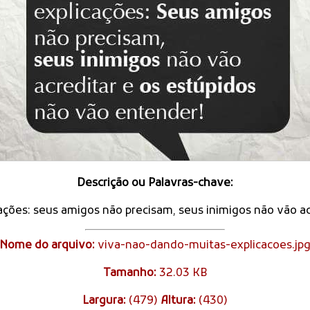
Descrição ou Palavras-chave:
ões: seus amigos não precisam, seus inimigos não vão ac
Nome do arquivo:
viva-nao-dando-muitas-explicacoes.jp
Tamanho:
32.03 KB
Largura:
(479)
Altura:
(430)