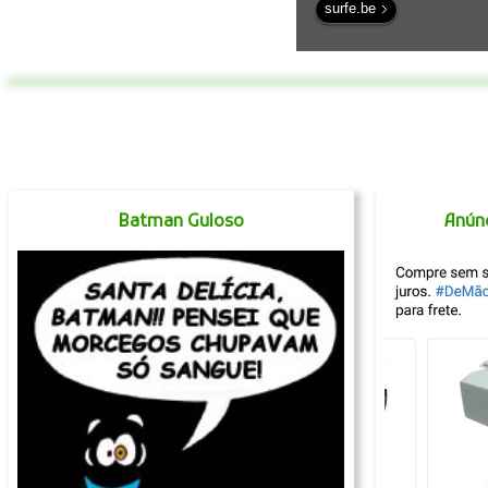
surfe.be
Batman Guloso
Anún