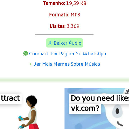
Tamanho:
19,59 KB
Formato:
MP3
Visitas:
3.302
Baixar Áudio
Compartilhar Página No WhatsApp
+
Ver Mais Memes Sobre Música
ttract
Do you need like
vk.com?